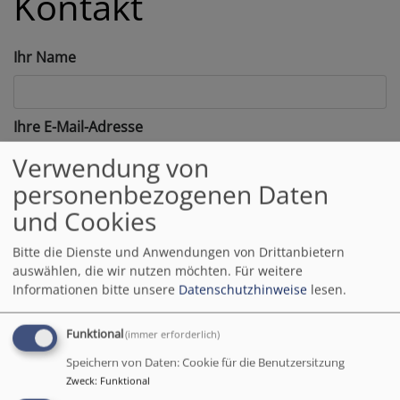
Kontakt
Ihr Name
Ihre E-Mail-Adresse
Verwendung von
personenbezogenen Daten
Betreff
und Cookies
Bitte die Dienste und Anwendungen von Drittanbietern
Nachricht
auswählen, die wir nutzen möchten.
Für weitere
Informationen bitte unsere
Datenschutzhinweise
lesen.
Funktional
(immer erforderlich)
Speichern von Daten: Cookie für die Benutzersitzung
Zweck
:
Funktional