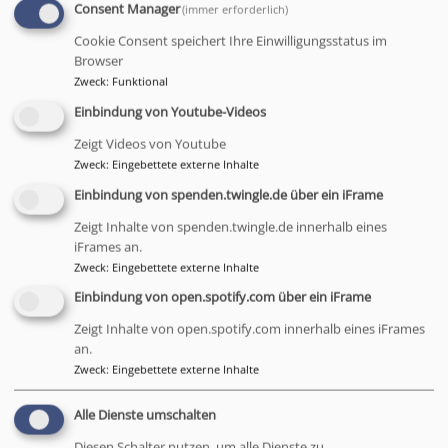
Consent Manager
(immer erforderlich)
Cookie Consent speichert Ihre Einwilligungsstatus im
Browser
Zweck
:
Funktional
Einbindung von Youtube-Videos
Bitte geben Sie in Ihrer Nachricht keine Links oder
Zeigt Videos von Youtube
Internetadressen an.
Zweck
:
Eingebettete externe Inhalte
Einbindung von spenden.twingle.de über ein iFrame
Einwilligung
Zeigt Inhalte von spenden.twingle.de innerhalb eines
Sie erklären sich damit einverstanden, dass Ihre Daten zur
iFrames an.
Bearbeitung Ihres Anliegens verwendet werden. Weitere
Zweck
:
Eingebettete externe Inhalte
Informationen und Widerrufshinweise finden Sie in der
Einbindung von open.spotify.com über ein iFrame
Datenschutzerklärung
.
CAPTCHA
Zeigt Inhalte von open.spotify.com innerhalb eines iFrames
an.
Zweck
:
Eingebettete externe Inhalte
Math question (11 + 9 =)
Alle Dienste umschalten
Lösen Sie diese einfache mathematische Aufgabe und geben
Diesen Schalter nutzen, um alle Dienste zu