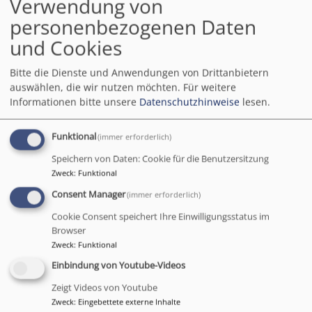
Verwendung von
Töchter, sind Kinder Gottes und somit eine große,
personenbezogenen Daten
weltweite Familie.
- Begabung mit den Gaben des Heiligen Geistes: Liebe,
und Cookies
Freude, Frieden, Geduld, Freundlichkeit, Güte, Treue,
Rücksichtnahme und Selbstbeherrschung (Galater
Bitte die Dienste und Anwendungen von Drittanbietern
auswählen, die wir nutzen möchten.
Für weitere
5,22)
Informationen bitte unsere
Datenschutzhinweise
lesen.
- Ein neuer Mensch werden. Ganz geheimnisvoll nimmt
die Taufe den Täufling mit in den Tod und die
Funktional
(immer erforderlich)
Auferstehung Jesu Christi. Alles, was das Leben
zerstören will, wird in der Taufe - sinnbildlich durch die
Speichern von Daten: Cookie für die Benutzersitzung
Urkraft des Wassers - zerstört und durch das
Zweck
:
Funktional
Aufstehen aus dem Wasser (früher wurden Menschen
Consent Manager
(immer erforderlich)
in der Taufe ganz untergetaucht) mit der
Cookie Consent speichert Ihre Einwilligungsstatus im
Auferstehungskraft Jesu ausgestattet. Das Alte ist
Browser
vergangen - was besonders Kraft bekommt, wenn ein
Zweck
:
Funktional
erwachsener Mensch sich für die Taufe entscheidet...
Einbindung von Youtube-Videos
- Eine neue unzerstörbare Identität in Gott: Sie werden
Zeigt Videos von Youtube
gerufen beim eigenen, einzigen und
Zweck
:
Eingebettete externe Inhalte
unverwechselbaren Namen: "
Gott spricht: Du bist mein