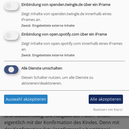
geliebtes Kind, an dir habe ich Wohlgefallen!
"
Einbindung von spenden.twingle.de über ein iFrame
- u. v. m...
Zeigt Inhalte von spenden.twingle.de innerhalb eines
iFrames an.
Ausführliche Informationen über die Taufe in unserer
Zweck
:
Eingebettete externe Inhalte
Kirche
finden Sie hier.
Einbindung von open.spotify.com über ein iFrame
Wo wird getauft?
Zeigt Inhalte von open.spotify.com innerhalb eines iFrames
Die meisten Taufen feiern wir in St. Matthäus in einem
an.
eigenen Taufgottesdienst. Meistens ist das am Sonntag
Zweck
:
Eingebettete externe Inhalte
um die Mittagszeit, nach den Gottesdiensten - also
Alle Dienste umschalten
etwa um 11.30 oder 12.45 Uhr. Es kann aber auch im
Hauptgottesdienst um 10.00 Uhr sein. Natürlich geht
Diesen Schalter nutzen, um alle Dienste zu
auch ein Samstag oder jeder andere Tag der Woche.
aktivieren/deaktivieren.
Das können wir gerne gemeinsam absprechen.
Auswahl akzeptieren
Alle akzeptieren
Paten
Paten begleiten die getauften Kinder auf ihrem Lebens-
Realisiert mit Klaro!
und Glaubensweg. Die Aufgabe der Paten "endet"
eigentlich mit der Konfirmation des Kindes. Denn mit