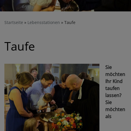
Startseite
Lebensstationen
Taufe
Taufe
Sie
möchten
Ihr Kind
taufen
lassen?
Sie
möchten
als