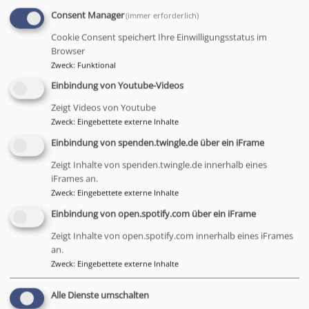
Im August ist das Pfarrbüro leider nur unregelmäßig
Consent Manager
(immer erforderlich)
besetzt. Schreiben Sie uns bitte per Mail , wir melden
Cookie Consent speichert Ihre Einwilligungsstatus im
uns dann bei Ihnen.
Browser
KIRCHENVORSTAND
Zweck
:
Funktional
Einbindung von Youtube-Videos
Zeigt Videos von Youtube
Zweck
:
Eingebettete externe Inhalte
Einbindung von spenden.twingle.de über ein iFrame
Zeigt Inhalte von spenden.twingle.de innerhalb eines
iFrames an.
Zweck
:
Eingebettete externe Inhalte
KIRCHE GEGEN MISSBRAUCH
Einbindung von open.spotify.com über ein iFrame
Zeigt Inhalte von open.spotify.com innerhalb eines iFrames
an.
Zweck
:
Eingebettete externe Inhalte
Alle Dienste umschalten