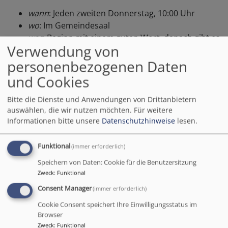
wann
: Jeden zweiten Donnerstag, 10:00 Uhr
wo
: Im Gemeindesaal
was
: Beginn mit einem guten Wort, danach gibt es
Verwendung von
ein üppiges Frühstück
personenbezogenen Daten
und Cookies
Matthäus-Café
Bitte die Dienste und Anwendungen von Drittanbietern
auswählen, die wir nutzen möchten.
Für weitere
Es tut uns Leid: Das Matthäus-Café kann aus Mangel an
Informationen bitte unsere
Datenschutzhinweise
lesen.
Helfenden und Hauptamtlichen zur Zeit leider nicht
mehr stattfinden.
Funktional
(immer erforderlich)
Speichern von Daten: Cookie für die Benutzersitzung
Zweck
:
Funktional
Consent Manager
(immer erforderlich)
„
Das ist der Gastfreundschaft tiefster Sinn:
Cookie Consent speichert Ihre Einwilligungsstatus im
dass einer dem andern Rast gebe auf dem Weg
Browser
nach dem ewigen Zuhause.
“
Zweck
:
Funktional