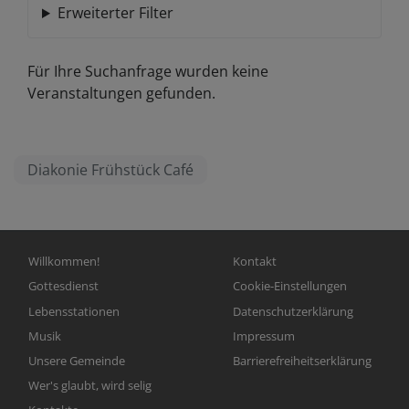
Erweiterter Filter
Für Ihre Suchanfrage wurden keine
Veranstaltungen gefunden.
Diakonie Frühstück Café
Hauptnavigation
Fußbereichsmenü
Willkommen!
Kontakt
Gottesdienst
Cookie-Einstellungen
Lebensstationen
Datenschutzerklärung
Musik
Impressum
Unsere Gemeinde
Barrierefreiheitserklärung
Wer's glaubt, wird selig