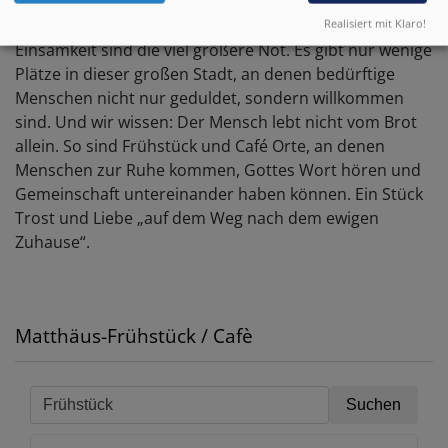
In einer so reichen Stadt wie München muss niemand
physisch Hunger leiden – der innere Hunger, die
Realisiert mit Klaro!
Einsamkeit sind die viel größere Not. Es gibt nur wenige
Plätze in dieser großen Stadt, an denen bedürftige
Menschen nicht nur geduldet, sondern willkommen
sind. Und wir wissen: Der Mensch lebt nicht vom Brot
allein. So sind Frühstück und Café Orte, an denen
Menschen zur Ruhe kommen, Gottes Wort hören und
Gemeinschaft untereinander haben können. Ein Stück
Trost und Liebe „auf dem Weg nach dem ewigen
Zuhause“.
Matthäus-Frühstück / Cafè