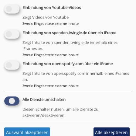
Einbindung von Youtube-Videos
Frei nach diesem Motto von Romano Guardini
versuchen wir in Matthäusfrühstück und -café nun
Zeigt Videos von Youtube
Zweck
:
Eingebettete externe Inhalte
schon seit vielen Jahren Freundschaft mit allen
Menschen, besonders den Armen und Bedürftigen, zu
Einbindung von spenden.twingle.de über ein iFrame
leben. Wir bauen Beziehungen in der Stadt, punktuell
Zeigt Inhalte von spenden.twingle.de innerhalb eines
aber beständig: regelmäßig teilen wir für ein bis zwei
iFrames an.
Stunden das Wort Gottes, den Tisch, das Essen, kurz –
Zweck
:
Eingebettete externe Inhalte
das Leben.
Einbindung von open.spotify.com über ein iFrame
Das Besondere ist, dass wir nicht einfach nur Essen
Zeigt Inhalte von open.spotify.com innerhalb eines iFrames
an.
austeilen, sondern gemeinsam am liebevoll gedeckten
Zweck
:
Eingebettete externe Inhalte
Tisch sitzen, unser Brot schmieren, Kaffee oder Tee
schlürfen und über Gott und die Welt ins Gespräch
Alle Dienste umschalten
kommen. Über die Jahre sind ein Vertrauensnetz und
echte Freundschaften gewachsen, die uns etwa 20
Diesen Schalter nutzen, um alle Dienste zu
aktivieren/deaktivieren.
Mitarbeiter selbst immer wieder überraschen und tief
berühren.
Auswahl akzeptieren
Alle akzeptieren