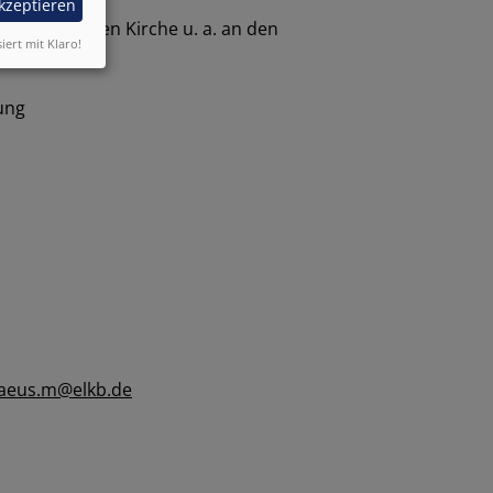
akzeptieren
evangelischen Kirche u. a. an den
siert mit Klaro!
ung
aeus.m@elkb.de