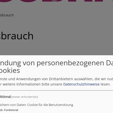
ssbrauch
sbrauch
ndung von personenbezogenen D
ookies
land (
EKD
) und allen evangelischen Landeskirchen beauftr
ienste und Anwendungen von Drittanbietern auswählen, die wir nu
 in der Evangelischen Kirche fürchterliche Grenzüberschrei
r weitere Informationen bitte unsere
Datenschutzhinweise
lesen.
raten und es im Raum der Evangelischen Kirche sexualisi
einde und als Teil der evangelischen Kirche und übernehme
ktional
(immer erforderlich)
ichern von Daten: Cookie für die Benutzersitzung
ck
:
Funktional