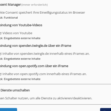
jahrzehntelanges Versagen der evangelischen Kirche und der
sent Manager
(immer erforderlich)
urden nicht gehört, Taten nicht aufgearbeitet, Täter gesc
 Realität unserer Kirche und unserer Diakonie. Diese Einsic
kie Consent speichert Ihre Einwilligungsstatus im Browser
ck
:
Funktional
bindung von Youtube-Videos
heitlich, nicht betroffenenorientiert und nicht mit der nötig
gt Videos von Youtube
en sowie kirchliche und diakonische Beauftragte im Beteili
ck
:
Eingebettete externe Inhalte
 und Diakonie insgesamt entwickeln. Wir stehen hinter die
nnen im Beteiligungsforum. Und wir verpflichten uns zu ei
bindung von spenden.twingle.de über ein iFrame
fahren und einem einheitlichen Prozess der weiteren Aufarb
gt Inhalte von spenden.twingle.de innerhalb eines iFrames an.
en Studie.
ck
:
Eingebettete externe Inhalte
bindung von open.spotify.com über ein iFrame
n sexualisierte Gewalt?
gt Inhalte von open.spotify.com innerhalb eines iFrames an.
d vor allem folgende Punkte wichtig:
ck
:
Eingebettete externe Inhalte
seinandersetzung mit Taten)
e Dienste umschalten
sen Schalter nutzen, um alle Dienste zu aktivieren/deaktivieren.