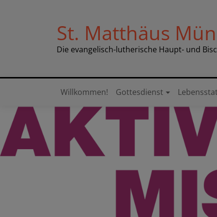
Direkt
zum
St. Matthäus Mü
Inhalt
Die evangelisch-lutherische Haupt- und Bis
Willkommen!
Gottesdienst
Lebenssta
Hauptnavigation