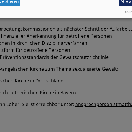
zeptieren
Alle 
(also zusammen mit Betroffenenvertreter*innen) und in der 
Reali
arbeitungskommissionen als nächster Schritt der Aufarbeit
finanzieller Anerkennung für betroffene Personen
nen in kirchlichen Disziplinarverfahren
ttform für betroffene Personen
äventionsstandards der Gewaltschutzrichtlinie
 evangelischen Kirche zum Thema sexualisierte Gewalt:
ischen Kirche in Deutschland
isch-Lutherischen Kirche in Bayern
n Loher. Sie ist erreichbar unter:
ansprechperson.stmatth