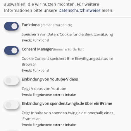
Fernwerk. Es wird um die 75.000 Euro kosten. Ein Teil
auswählen, die wir nutzen möchten.
Für weitere
Informationen bitte unsere
Datenschutzhinweise
lesen.
dieser Summe ist bereits eingegangen. Wir erbitten
aber weiterhin Spenden, um diesen Abschnitt
möglichst 2020 abzuschließen zu können.
Funktional
(immer erforderlich)
Speichern von Daten: Cookie für die Benutzersitzung
* Die Umsetzung:
Zweck
:
Funktional
Neben dem Zuschuss des Landesamtes für
Consent Manager
(immer erforderlich)
Denkmalpflege muss das Orgelprojekt allein aus
Cookie Consent speichert Ihre Einwilligungsstatus im
Spenden finanziert werden.
Browser
Zu diesem Zweck hat sich der "Orgelbauverein der
Zweck
:
Funktional
Bischofskirche St. Matthäus München e. V." gegründet,
Einbindung von Youtube-Videos
der personell eng mit der Matthäuskirchengemeinde
Zeigt Videos von Youtube
verzahnt ist:
Zweck
:
Eingebettete externe Inhalte
(Pfarrer Dr. Norbert Roth, 1. Vorsitzender)
Einbindung von spenden.twingle.de über ein iFrame
Die Schirmherrschaft haben dankenswerterweise
übernommen:
Zeigt Inhalte von spenden.twingle.de innerhalb eines
Der
Landesbischof
der evangelisch-lutherischen
iFrames an.
Zweck
:
Eingebettete externe Inhalte
Landeskirche Bayerns sowie