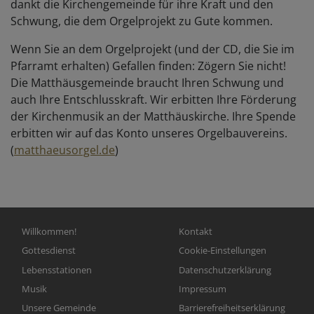
dankt die Kirchengemeinde für ihre Kraft und den
Schwung, die dem Orgelprojekt zu Gute kommen.
Wenn Sie an dem Orgelprojekt (und der CD, die Sie im
Pfarramt erhalten) Gefallen finden: Zögern Sie nicht!
Die Matthäusgemeinde braucht Ihren Schwung und
auch Ihre Entschlusskraft. Wir erbitten Ihre Förderung
der Kirchenmusik an der Matthäuskirche. Ihre Spende
erbitten wir auf das Konto unseres Orgelbauvereins.
(
matthaeusorgel.de
)
Hauptnavigation
Fußbereichsmenü
Willkommen!
Kontakt
Gottesdienst
Cookie-Einstellungen
Lebensstationen
Datenschutzerklärung
Musik
Impressum
Unsere Gemeinde
Barrierefreiheitserklärung