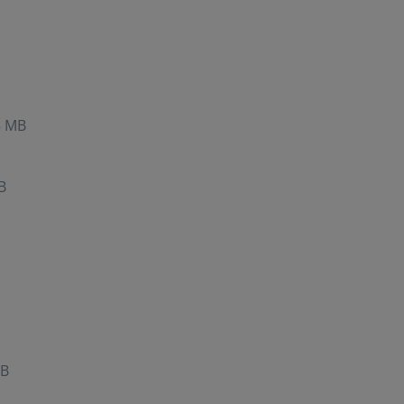
5 MB
B
MB