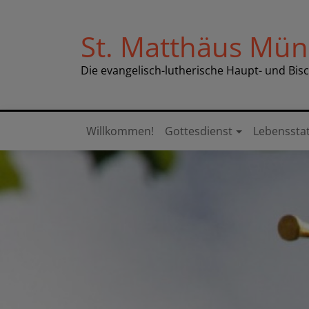
Direkt
zum
St. Matthäus Mü
Inhalt
Die evangelisch-lutherische Haupt- und Bis
Willkommen!
Gottesdienst
Lebenssta
Hauptnavigation