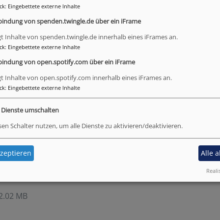
ck
:
Eingebettete externe Inhalte
bindung von spenden.twingle.de über ein iFrame
gt Inhalte von spenden.twingle.de innerhalb eines iFrames an.
ck
:
Eingebettete externe Inhalte
bindung von open.spotify.com über ein iFrame
gt Inhalte von open.spotify.com innerhalb eines iFrames an.
ck
:
Eingebettete externe Inhalte
e Dienste umschalten
sen Schalter nutzen, um alle Dienste zu aktivieren/deaktivieren.
zeptieren
Alle 
Reali
2.02 MB