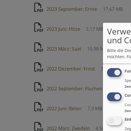
2023 September: Ernte
17.67 MB
2023 Juni: Hitze
3.17 MB
Verwe
und C
2023 März: Saat
10.98 MB
Bitte die D
möchten.
Fü
2022 Dezember: Frost
1.11 MB
Fun
Spe
Zwe
2022 September: Fluchen
12.18 MB
Con
Coo
2022 Juni: Beten
7.3 MB
Zwe
Ein
2022 März: Zweifeln
4.58 MB
Zei