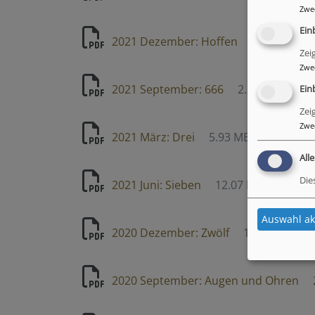
Zwe
Ein
2021 Dezember: Hoffen
2.33 MB
Zei
Zwe
2021 September: 666
2.23 MB
Ein
Zei
Zwe
2021 März: Drei
5.93 MB
All
Die
2021 Juni: Sieben
12.07 MB
Auswahl ak
2020 Dezember: Zwölf
13.06 MB
2020 September: Augen und Ohren