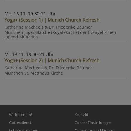
Mo, 16.11. 19:30-21 Uhr
Yoga+ (Session 1) | Munich Church Refresh
Katharina Mecheels & Dr. Friederike Bäumer
München
Jugendkirche (Rogatekirche) der Evangelischen
Jugend München
Mi, 18.11. 19:30-21 Uhr
Yoga+ (Session 2) | Munich Church Refresh
Katharina Mecheels & Dr. Friederike Bäumer
München
St. Matthäus Kirche
Hauptnavigation
Fußbereichsmenü
Willkommen!
Kontakt
Gottesdienst
Cookie-Einstellungen
Lebensstationen
Datenschutzerklärung