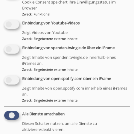
Wandlung braucht Mut. In Balance, Vertrauen & Kraft
Cookie Consent speichert Ihre Einwilligungsstatus im
Browser
erforschen wir: Was möchte sich wandeln? Was darf
Zweck
:
Funktional
bleiben? Was sich lösen? Ein Abend zwischen
Einbindung von Youtube-Videos
Festhalten & Loslassen.
Zeigt Videos von Youtube
Yoga+ am 11.02.26 - Neu werden
Zweck
:
Eingebettete externe Inhalte
19:30–21 Uhr · St. Matthäus · mit Pfarrerin &
Einbindung von spenden.twingle.de über ein iFrame
Yogalehrerin Rieke
Ein innerer Frühling beginnt. Öffnende Sequenzen,
Zeigt Inhalte von spenden.twingle.de innerhalb eines
iFrames an.
Weite & Ganzwerdung. Ein Licht, das wir mitnehmen –
Zweck
:
Eingebettete externe Inhalte
in uns & hinaus in die Welt.
Einbindung von open.spotify.com über ein iFrame
Zeigt Inhalte von open.spotify.com innerhalb eines iFrames
an.
Zweck
:
Eingebettete externe Inhalte
Alle Dienste umschalten
Diesen Schalter nutzen, um alle Dienste zu
aktivieren/deaktivieren.