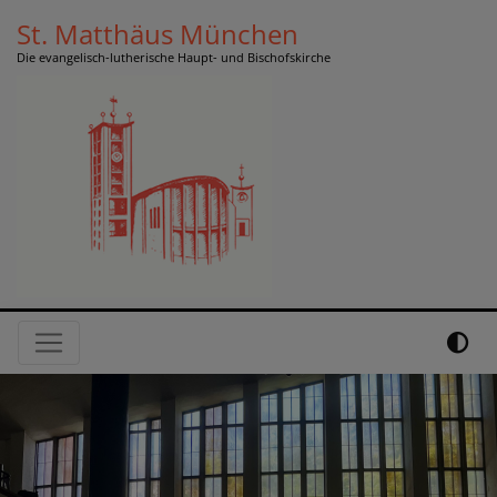
Direkt
St. Matthäus München
zum
Die evangelisch-lutherische Haupt- und Bischofskirche
Inhalt
Hauptnavigation